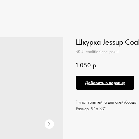
Шкурка Jessup Coalit
SKU:
coalitionjessupskul
1 050
р.
Добавить в корзину
1 лист гриптейпа для скейтборда
Размер: 9" х 33"